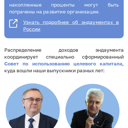
накопленные проценты могут быть
потрачены на развитие организации.
Узнать подробнее об эндаументах в
России
Распределение доходов эндаумента
координирует специально сформированный
Совет по использованию целевого капитала
,
куда вошли наши выпускники разных лет:
Image
Image