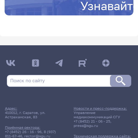
Адрес:
Новости и пресс-поддержка:
410012, г. Саратов, ул.
Управление
Астраханская, 83
медиакоммуникаций СГУ
+7 (8452) 21 - 06 - 25
,
press@sgu.ru
Приёмная ректора:
+7 (8452) 26 - 16 - 96
,
8 (937)
811-67-46
,
rector@sgu.ru
Техническая поддержка сайта: