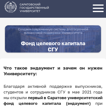
Перейти
к
основному
САРАТОВСКИЙ
содержанию
ГОСУДАРСТВЕННЫЙ
УНИВЕРСИТЕТ
Создаем современную систему долгосрочной
финансовой поддержки Университета
Фонд целевого капитала
СГУ
Что такое эндаумент и зачем он нужен
Университету:
Благодаря активной поддержке выпускников,
студентов и сотрудников СГУ в мае 2021 года
мы открыли
первый
в Саратове университетский
фонд целевого капитала (эндаумент)
при