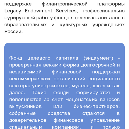
поддержке филантропической платформы
Legacy Endowment Services, профессионально
курирующей работу фондов целевых капиталов в
образовательных и культурных учреждениях
России.
Фонд целевого капитала (эндаумент) -
проверенная веками форма долгосрочной и
независимой финансовой поддержки
некоммерческих организаций социального
сектора: университетов, музеев, школ и так
далее. Такие фонды формируются и
пополняются за счет меценатских взносов
выпускников или бизнес-партнеров,
собранные средства отдаются в
доверительное финансовое управление
специальным компаниям, и только