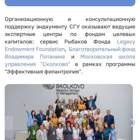
Организационную и консультационную
поддержку эндаументу СГУ оказывают ведущие
экспертные центры по фондам целевых
капиталов: сервис Рыбаков Фонда
Legacy
Endowment Foundation
,
Благотворительный фонд
Владимира Потанина
и
Московская школа
управления "Сколково"
в рамках программы
"Эффективная филантропия".