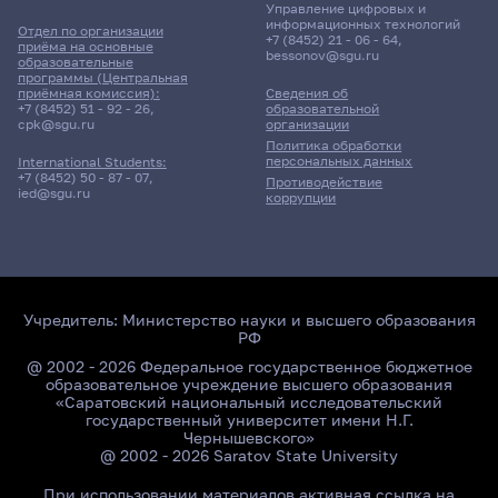
Управление цифровых и
информационных технологий
Отдел по организации
+7 (8452) 21 - 06 - 64
,
приёма на основные
bessonov@sgu.ru
образовательные
программы (Центральная
приёмная комиссия):
Сведения об
+7 (8452) 51 - 92 - 26
,
образовательной
cpk@sgu.ru
организации
Политика обработки
персональных данных
International Students:
+7 (8452) 50 - 87 - 07
,
Противодействие
ied@sgu.ru
коррупции
Учредитель:
Министерство науки и высшего образования
РФ
@ 2002 - 2026 Федеральное государственное бюджетное
образовательное учреждение высшего образования
«Саратовский национальный исследовательский
государственный университет имени Н.Г.
Чернышевского»
@ 2002 - 2026 Saratov State University
При использовании материалов активная ссылка на