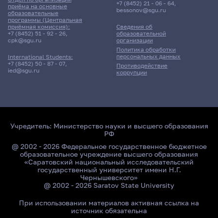
+7 (8452) 21 - 06 - 64
,
приёма на основные
bessonov@sgu.ru
образовательные
программы (Центральная
приёмная комиссия):
Сведения об
+7 (8452) 51 - 92 - 26
,
образовательной
cpk@sgu.ru
организации
Политика обработки
персональных данных
International Students:
+7 (8452) 50 - 87 - 07
,
Противодействие
ied@sgu.ru
коррупции
Учредитель:
Министерство науки и высшего образования
РФ
@ 2002 - 2026 Федеральное государственное бюджетное
образовательное учреждение высшего образования
«Саратовский национальный исследовательский
государственный университет имени Н.Г.
Чернышевского»
@ 2002 - 2026 Saratov State University
При использовании материалов активная ссылка на
источник обязательна