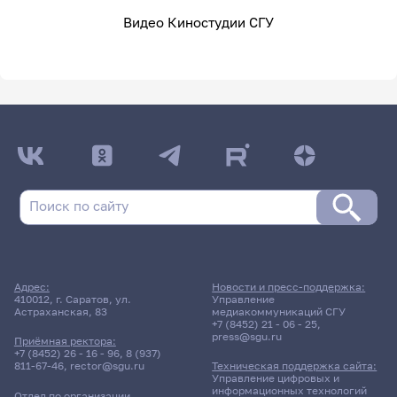
Видео Киностудии СГУ
Адрес:
Новости и пресс-поддержка:
410012, г. Саратов, ул.
Управление
Астраханская, 83
медиакоммуникаций СГУ
+7 (8452) 21 - 06 - 25
,
press@sgu.ru
Приёмная ректора:
+7 (8452) 26 - 16 - 96
,
8 (937)
811-67-46
,
rector@sgu.ru
Техническая поддержка сайта:
Управление цифровых и
информационных технологий
Отдел по организации