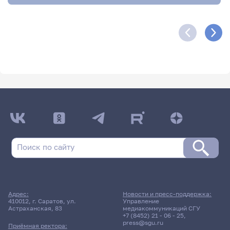
Адрес:
Новости и пресс-поддержка:
410012, г. Саратов, ул.
Управление
Астраханская, 83
медиакоммуникаций СГУ
+7 (8452) 21 - 06 - 25
,
press@sgu.ru
Приёмная ректора: