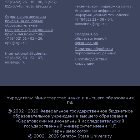
+7 (8452) 26 - 16 - 96
,
8 (937)
811-67-46
,
rector@sgu.ru
Техническая поддержка сайта:
Управление цифровых и
информационных технологий
Отдел по организации
+7 (8452) 21 - 06 - 64
,
приёма на основные
bessonov@sgu.ru
образовательные
программы (Центральная
приёмная комиссия):
Сведения об
+7 (8452) 51 - 92 - 26
,
образовательной
cpk@sgu.ru
организации
Политика обработки
персональных данных
International Students:
+7 (8452) 50 - 87 - 07
,
Противодействие
ied@sgu.ru
коррупции
Учредитель:
Министерство науки и высшего образования
РФ
@ 2002 - 2026 Федеральное государственное бюджетное
образовательное учреждение высшего образования
«Саратовский национальный исследовательский
государственный университет имени Н.Г.
Чернышевского»
@ 2002 - 2026 Saratov State University