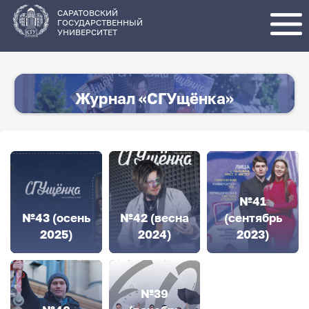
Перейти
к
основному
САРАТОВСКИЙ
содержанию
ГОСУДАРСТВЕННЫЙ
УНИВЕРСИТЕТ
Журнал «СГУщёнка»
№41
№43 (осень
№42 (весна
(сентябрь
2025)
2024)
2023)
№39