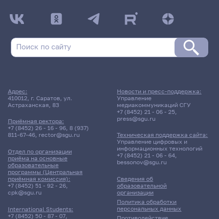
Адрес:
Новости и пресс-поддержка:
410012, г. Саратов, ул.
Управление
Астраханская, 83
медиакоммуникаций СГУ
+7 (8452) 21 - 06 - 25
,
press@sgu.ru
Приёмная ректора:
+7 (8452) 26 - 16 - 96
,
8 (937)
811-67-46
,
rector@sgu.ru
Техническая поддержка сайта:
Управление цифровых и
информационных технологий
Отдел по организации
+7 (8452) 21 - 06 - 64
,
приёма на основные
bessonov@sgu.ru
образовательные
программы (Центральная
приёмная комиссия):
Сведения об
+7 (8452) 51 - 92 - 26
,
образовательной
cpk@sgu.ru
организации
Политика обработки
персональных данных
International Students:
+7 (8452) 50 - 87 - 07
,
Противодействие