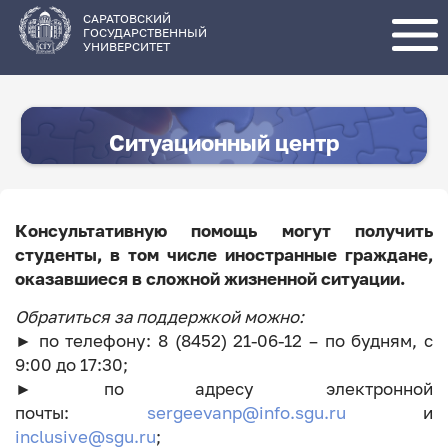
Перейти
к
основному
САРАТОВСКИЙ
содержанию
ГОСУДАРСТВЕННЫЙ
УНИВЕРСИТЕТ
Ситуационный центр
Консультативную помощь могут получить
студенты, в том числе иностранные граждане,
оказавшиеся в сложной жизненной ситуации.
Обратиться за поддержкой можно:
► по телефону: 8 (8452) 21-06-12 – по будням, с
9:00 до 17:30;
► по адресу электронной
почты:
sergeevanp@info.sgu.ru
и
inclusive@sgu.ru
;