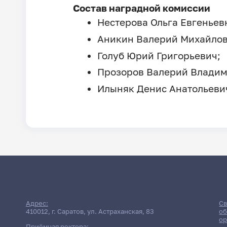
Состав наградной комиссии
Нестерова Ольга Евгеньев
Аникин Валерий Михайлов
Голуб Юрий Григорьевич;
Прозоров Валерий Владим
Илыняк Денис Анатольеви
Адрес:
Св
410012, г. Саратов, ул. Астраханская, 83
об
ор
Приёмная ректора: