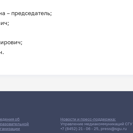
на – председатель;
ич;
ирович;
ч.
едения об
Новости и пресс-поддержка:
разовательной
Управление медиакоммуникаций СГУ
ганизации
+7 (8452) 21 - 06 - 25
,
press@sgu.ru