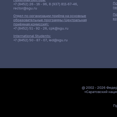
По
+7 (8452) 26 - 16 - 96
,
8 (937) 811-67-46
,
пе
rector@sgu.ru
Пр
Отдел по организации приёма на основные
ко
образовательные программы (Центральная
приёмная комиссия):
+7 (8452) 51 - 92 - 26
,
cpk@sgu.ru
International Students:
+7 (8452) 50 - 87 - 07
,
ied@sgu.ru
@ 2002 - 2026 Феде
«Саратовский наци
Пр