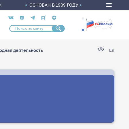
ОСНОВАН В 1909 ГОДУ
О
Социальные
сети
дная деятельность
En