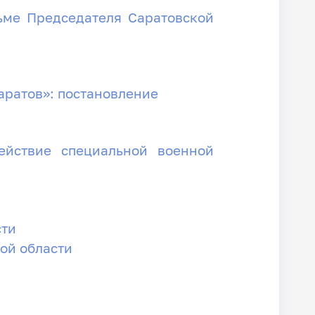
ьме Председателя Саратовской
аратов»: постановление
ействие специальной военной
сти
кой области