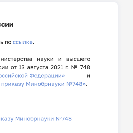
ссии
ть по
ссылке
.
нистерства науки и высшего
и от 13 августа 2021 г. № 748
Российской Федерации»
и
к приказу Минобрнауки №748»
.
риказу Минобрнауки №748