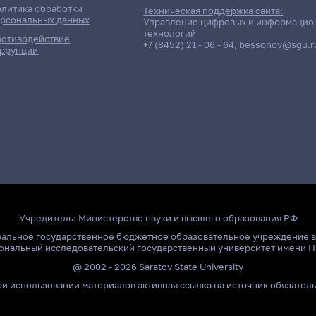
литика обработки
Техническая поддержка сайта:
рсональных данных
Управление цифровых и информацио
технологий
отиводействие
+7 (8452) 21 - 06 - 64
,
bessonov@sgu.r
ррупции
Учредитель:
Министерство науки и высшего образования РФ
ральное государственное бюджетное образовательное учреждение 
ональный исследовательский государственный университет имени Н
@ 2002 - 2026 Saratov State University
и использовании материалов активная ссылка на источник обязател