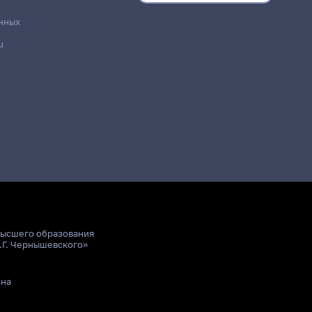
нных
u
высшего образования
.Г. Чернышевского»
ьна