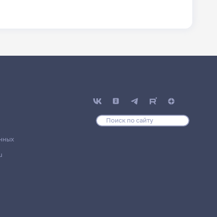
нных
u