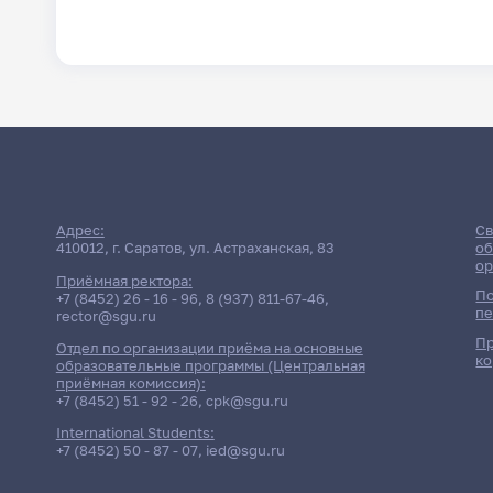
Адрес:
Св
410012, г. Саратов, ул. Астраханская, 83
об
ор
Приёмная ректора:
По
+7 (8452) 26 - 16 - 96
,
8 (937) 811-67-46
,
пе
rector@sgu.ru
Пр
Отдел по организации приёма на основные
ко
образовательные программы (Центральная
приёмная комиссия):
+7 (8452) 51 - 92 - 26
,
cpk@sgu.ru
International Students:
+7 (8452) 50 - 87 - 07
,
ied@sgu.ru