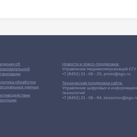
едения об
Новости и пресс-поддержка:
разовательной
Управление медиакоммуникаций СГУ
ганизации
+7 (8452) 21 - 06 - 25
,
press@sgu.ru
литика обработки
Техническая поддержка сайта:
рсональных данных
Управление цифровых и информацио
технологий
отиводействие
+7 (8452) 21 - 06 - 64
,
bessonov@sgu.r
ррупции