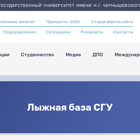
ОСУДАРСТВЕННЫЙ УНИВЕРСИТЕТ ИМЕНИ Н.Г. ЧЕРНЫШЕВСКОГ
списание занятий
Приоритет 2030
Старая версия сайта
Подразделения
Сотрудники
Реквизиты
Контакты
ации
Студенчество
Медиа
ДПО
Междунаро
Лыжная база СГУ