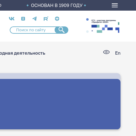
ОСНОВАН В 1909 ГОДУ
О
Социальные
сети
дная деятельность
En