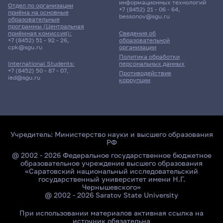
информационных технологий
Отдел по организации
+7 (8452) 21 - 06 - 64
,
приёма на основные
bessonov@sgu.ru
образовательные
программы (Центральная
приёмная комиссия):
Сведения об
+7 (8452) 51 - 92 - 26
,
образовательной
cpk@sgu.ru
организации
Политика обработки
персональных данных
International Students:
+7 (8452) 50 - 87 - 07
,
Противодействие
ied@sgu.ru
коррупции
Учредитель:
Министерство науки и высшего образования
РФ
@ 2002 - 2026 Федеральное государственное бюджетное
образовательное учреждение высшего образования
«Саратовский национальный исследовательский
государственный университет имени Н.Г.
Чернышевского»
@ 2002 - 2026 Saratov State University
При использовании материалов активная ссылка на
источник обязательна