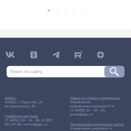
Адрес:
Новости и пресс-поддержка:
410012, г. Саратов, ул.
Управление
Астраханская, 83
медиакоммуникаций СГУ
+7 (8452) 21 - 06 - 25
,
press@sgu.ru
Приёмная ректора:
+7 (8452) 26 - 16 - 96
,
8 (937)
811-67-46
,
rector@sgu.ru
Техническая поддержка сайта:
Управление цифровых и