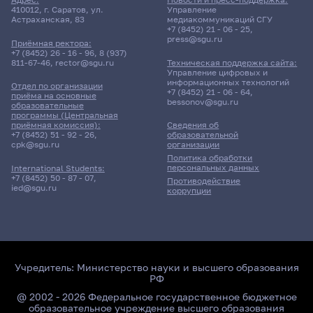
410012, г. Саратов, ул.
Управление
Астраханская, 83
медиакоммуникаций СГУ
+7 (8452) 21 - 06 - 25
,
press@sgu.ru
Приёмная ректора:
+7 (8452) 26 - 16 - 96
,
8 (937)
811-67-46
,
rector@sgu.ru
Техническая поддержка сайта:
Управление цифровых и
информационных технологий
Отдел по организации
+7 (8452) 21 - 06 - 64
,
приёма на основные
bessonov@sgu.ru
образовательные
программы (Центральная
приёмная комиссия):
Сведения об
+7 (8452) 51 - 92 - 26
,
образовательной
cpk@sgu.ru
организации
Политика обработки
персональных данных
International Students:
+7 (8452) 50 - 87 - 07
,
Противодействие
ied@sgu.ru
коррупции
Учредитель:
Министерство науки и высшего образования
РФ
@ 2002 - 2026 Федеральное государственное бюджетное
образовательное учреждение высшего образования