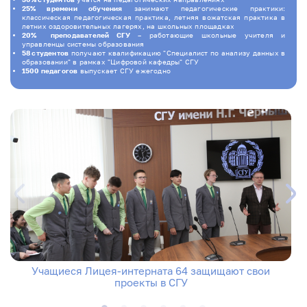
25% времени обучения
занимают педагогические практики:
классическая педагогическая практика, летняя вожатская практика в
летних оздоровительных лагерях, на школьных площадках
20% преподавателей СГУ
– работающие школьные учителя и
управленцы системы образования
58 студентов
получают квалификацию "Специалист по анализу данных в
образовании" в рамках "Цифровой кафедры" СГУ
1500 педагогов
выпускает СГУ ежегодно
Учащиеся Лицея-интерната 64 защищают свои
проекты в СГУ