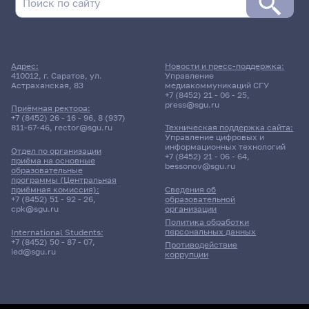
Адрес:
Новости и пресс-поддержка:
410012, г. Саратов, ул.
Управление
Астраханская, 83
медиакоммуникаций СГУ
+7 (8452) 21 - 06 - 25
,
press@sgu.ru
Приёмная ректора:
+7 (8452) 26 - 16 - 96
,
8 (937)
811-67-46
,
rector@sgu.ru
Техническая поддержка сайта:
Управление цифровых и
информационных технологий
Отдел по организации
+7 (8452) 21 - 06 - 64
,
приёма на основные
bessonov@sgu.ru
образовательные
программы (Центральная
приёмная комиссия):
Сведения об
+7 (8452) 51 - 92 - 26
,
образовательной
cpk@sgu.ru
организации
Политика обработки
персональных данных
International Students:
+7 (8452) 50 - 87 - 07
,
Противодействие
ied@sgu.ru
коррупции