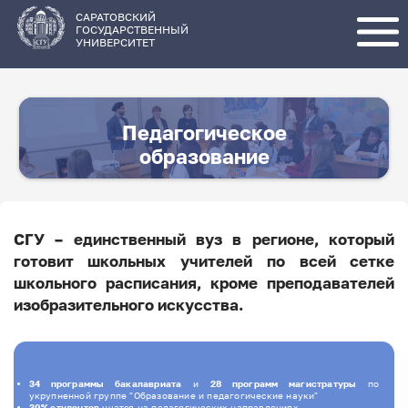
Перейти
к
основному
САРАТОВСКИЙ
содержанию
ГОСУДАРСТВЕННЫЙ
УНИВЕРСИТЕТ
Педагогическое
образование
СГУ – единственный вуз в регионе, который
готовит школьных учителей по всей сетке
школьного расписания, кроме преподавателей
изобразительного искусства.
34 программы бакалавриата
и
28 программ магистратуры
по
укрупненной группе "Образование и педагогические науки"
30% студентов
учатся на педагогических направлениях