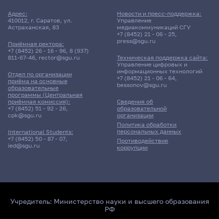
Адрес:
Новости и пресс-поддержка:
410012, г. Саратов, ул.
Управление
Астраханская, 83
медиакоммуникаций СГУ
+7 (8452) 21 - 06 - 25
,
press@sgu.ru
Приёмная ректора:
+7 (8452) 26 - 16 - 96
,
8 (937)
811-67-46
,
rector@sgu.ru
Техническая поддержка сайта:
Управление цифровых и
информационных технологий
Отдел по организации
+7 (8452) 21 - 06 - 64
,
приёма на основные
bessonov@sgu.ru
образовательные
программы (Центральная
приёмная комиссия):
Сведения об
+7 (8452) 51 - 92 - 26
,
образовательной
cpk@sgu.ru
организации
Политика обработки
персональных данных
International Students:
+7 (8452) 50 - 87 - 07
,
Противодействие
ied@sgu.ru
коррупции
Учредитель:
Министерство науки и высшего образования
РФ