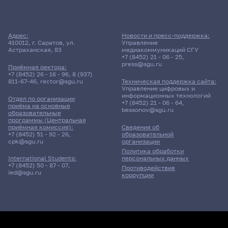
Адрес:
Новости и пресс-поддержка:
410012, г. Саратов, ул.
Управление
Астраханская, 83
медиакоммуникаций СГУ
+7 (8452) 21 - 06 - 25
,
press@sgu.ru
Приёмная ректора:
+7 (8452) 26 - 16 - 96
,
8 (937)
811-67-46
,
rector@sgu.ru
Техническая поддержка сайта:
Управление цифровых и
информационных технологий
Отдел по организации
+7 (8452) 21 - 06 - 64
,
приёма на основные
bessonov@sgu.ru
образовательные
программы (Центральная
приёмная комиссия):
Сведения об
+7 (8452) 51 - 92 - 26
,
образовательной
cpk@sgu.ru
организации
Политика обработки
персональных данных
International Students:
+7 (8452) 50 - 87 - 07
,
Противодействие
ied@sgu.ru
коррупции