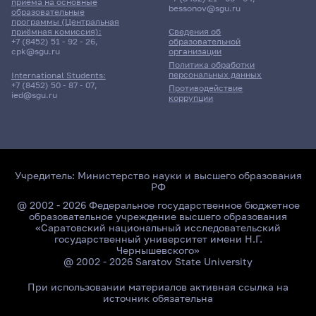
приёма на основные
bessonov@sgu.ru
образовательные
программы (Центральная
приёмная комиссия):
Сведения об
+7 (8452) 51 - 92 - 26
,
образовательной
cpk@sgu.ru
организации
Политика обработки
персональных данных
International Students:
+7 (8452) 50 - 87 - 07
,
Противодействие
ied@sgu.ru
коррупции
Учредитель:
Министерство науки и высшего образования
РФ
@ 2002 - 2026 Федеральное государственное бюджетное
образовательное учреждение высшего образования
«Саратовский национальный исследовательский
государственный университет имени Н.Г.
Чернышевского»
@ 2002 - 2026 Saratov State University
При использовании материалов активная ссылка на
источник обязательна