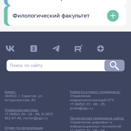
Филологический факультет
Адрес:
Новости и пресс-поддержка:
410012, г. Саратов, ул.
Управление
Астраханская, 83
медиакоммуникаций СГУ
+7 (8452) 21 - 06 - 25
,
press@sgu.ru
Приёмная ректора:
+7 (8452) 26 - 16 - 96
,
8 (937)
811-67-46
,
rector@sgu.ru
Техническая поддержка сайта:
Управление цифровых и
информационных технологий
Отдел по организации
+7 (8452) 21 - 06 - 64
,