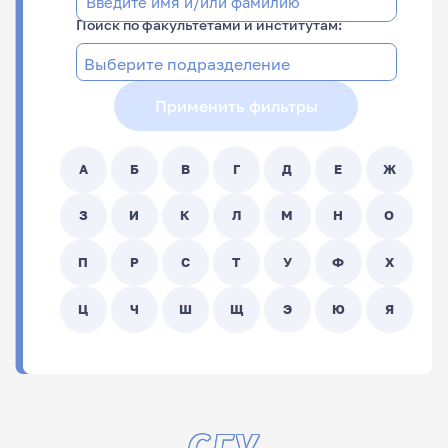
Поиск по факультетами и институтам:
Применить фильтры
А
Б
В
Г
Д
Е
Ж
З
И
К
Л
М
Н
О
П
Р
С
Т
У
Ф
Х
Ц
Ч
Ш
Щ
Э
Ю
Я
ФИО
Подразделение
СГУ