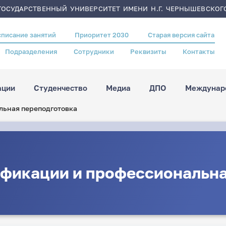
ОСУДАРСТВЕННЫЙ УНИВЕРСИТЕТ ИМЕНИ Н.Г. ЧЕРНЫШЕВСКОГ
списание занятий
Приоритет 2030
Старая версия сайта
Подразделения
Сотрудники
Реквизиты
Контакты
ации
Студенчество
Медиа
ДПО
Междунаро
ьная переподготовка
фикации и профессиональна