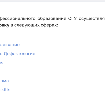
офессионального образования СГУ осуществл
овку
в следующих сферах:
азование
я. Дефектология
ия
т
лама
kills