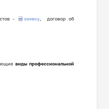
истов -
заявку
, договор об
дующие
виды профессиональной