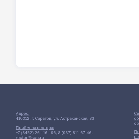
Адрес:
Св
410012, г. Саратов, ул. Астраханская, 83
об
ор
Приёмная ректора:
По
+7 (8452) 26 - 16 - 96
,
8 (937) 811-67-46
,
пе
rector@sgu.ru