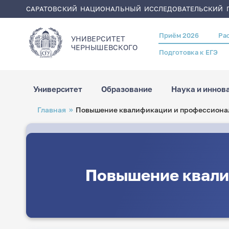
САРАТОВСКИЙ НАЦИОНАЛЬНЫЙ ИССЛЕДОВАТЕЛЬСКИЙ Г
Приём 2026
Ра
Header
УНИВЕРСИТЕТ
menu
ЧЕРНЫШЕВСКОГO
Подготовка к ЕГЭ
Университет
Образование
Наука и иннов
Перейти
Строка
Главная
Повышение квалификации и профессионал
к
навигации
основному
содержанию
Повышение квали