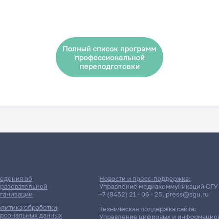
Полный список программ
профессиональной
переподготовки
едения об
Новости и пресс-поддержка:
разовательной
Управление медиакоммуникаций СГУ
ганизации
+7 (8452) 21 - 06 - 25
,
press@sgu.ru
литика обработки
Техническая поддержка сайта:
рсональных данных
Управление цифровых и информацио