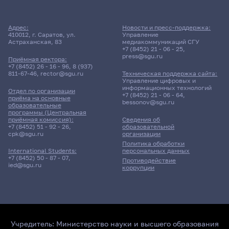
Адрес:
Новости и пресс-поддержка:
410012, г. Саратов, ул.
Управление
Астраханская, 83
медиакоммуникаций СГУ
+7 (8452) 21 - 06 - 25
,
press@sgu.ru
Приёмная ректора:
+7 (8452) 26 - 16 - 96
,
8 (937)
811-67-46
,
rector@sgu.ru
Техническая поддержка сайта:
Управление цифровых и
информационных технологий
Отдел по организации
+7 (8452) 21 - 06 - 64
,
приёма на основные
bessonov@sgu.ru
образовательные
программы (Центральная
приёмная комиссия):
Сведения об
+7 (8452) 51 - 92 - 26
,
образовательной
cpk@sgu.ru
организации
Политика обработки
персональных данных
International Students:
+7 (8452) 50 - 87 - 07
,
Противодействие
ied@sgu.ru
коррупции
Учредитель:
Министерство науки и высшего образования