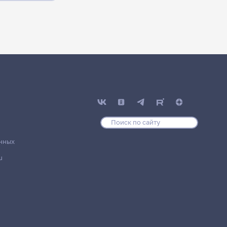
нных
u