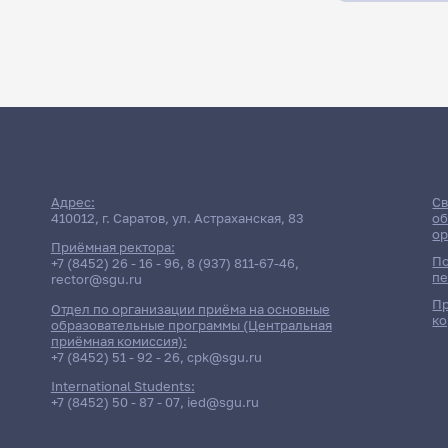
Адрес:
Св
410012, г. Саратов, ул. Астраханская, 83
об
ор
Приёмная ректора:
По
+7 (8452) 26 - 16 - 96
,
8 (937) 811-67-46
,
пе
rector@sgu.ru
Пр
Отдел по организации приёма на основные
ко
образовательные программы (Центральная
приёмная комиссия):
+7 (8452) 51 - 92 - 26
,
cpk@sgu.ru
International Students:
+7 (8452) 50 - 87 - 07
,
ied@sgu.ru