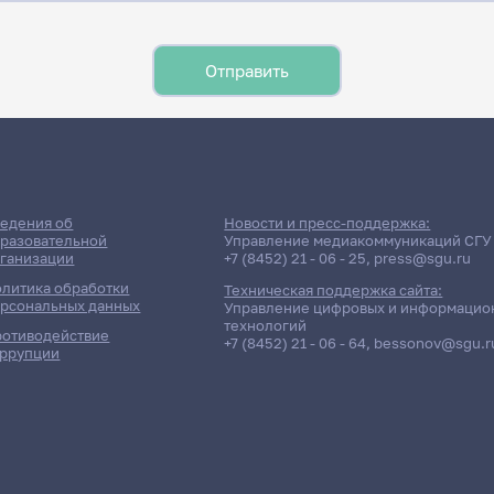
едения об
Новости и пресс-поддержка:
разовательной
Управление медиакоммуникаций СГУ
ганизации
+7 (8452) 21 - 06 - 25
,
press@sgu.ru
литика обработки
Техническая поддержка сайта:
рсональных данных
Управление цифровых и информацио
технологий
отиводействие
+7 (8452) 21 - 06 - 64
,
bessonov@sgu.r
ррупции