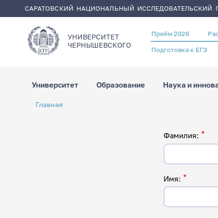
САРАТОВСКИЙ НАЦИОНАЛЬНЫЙ ИССЛЕДОВАТЕЛЬСКИЙ Г
Приём 2026
Ра
Header
УНИВЕРСИТЕТ
menu
ЧЕРНЫШЕВСКОГO
Подготовка к ЕГЭ
Университет
Образование
Наука и иннов
Перейти
Строка
Главная
к
навигации
основному
содержанию
Фамилия:
Имя: