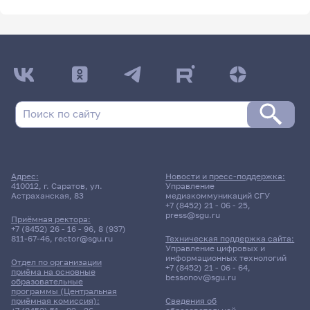
Адрес:
Новости и пресс-поддержка:
410012, г. Саратов, ул.
Управление
Астраханская, 83
медиакоммуникаций СГУ
+7 (8452) 21 - 06 - 25
,
press@sgu.ru
Приёмная ректора:
+7 (8452) 26 - 16 - 96
,
8 (937)
811-67-46
,
rector@sgu.ru
Техническая поддержка сайта:
Управление цифровых и
информационных технологий
Отдел по организации
+7 (8452) 21 - 06 - 64
,
приёма на основные
bessonov@sgu.ru
образовательные
программы (Центральная
приёмная комиссия):
Сведения об