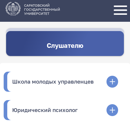
Перейти
к
основному
САРАТОВСКИЙ
содержанию
ГОСУДАРСТВЕННЫЙ
УНИВЕРСИТЕТ
Слушателю
Школа молодых управленцев
Юридический психолог