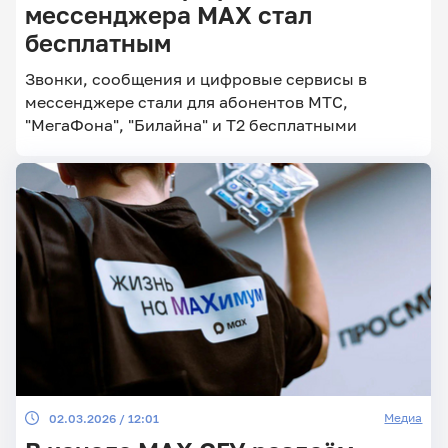
мессенджера MAX стал
бесплатным
Главные
Звонки, сообщения и цифровые сервисы в
новости
мессенджере стали для абонентов МТС,
"МегаФона", "Билайна" и Т2 бесплатными
Медиа
02.03.2026 / 12:01