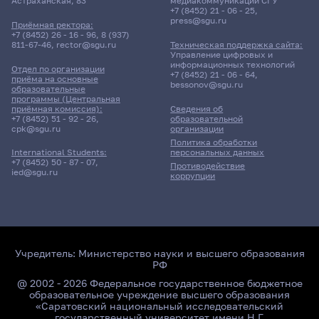
Астраханская, 83
медиакоммуникаций СГУ
+7 (8452) 21 - 06 - 25
,
press@sgu.ru
Приёмная ректора:
+7 (8452) 26 - 16 - 96
,
8 (937)
811-67-46
,
rector@sgu.ru
Техническая поддержка сайта:
Поиск по ключевым словам
Управление цифровых и
информационных технологий
Отдел по организации
+7 (8452) 21 - 06 - 64
,
приёма на основные
bessonov@sgu.ru
образовательные
программы (Центральная
приёмная комиссия):
Сведения об
+7 (8452) 51 - 92 - 26
,
образовательной
Главные
cpk@sgu.ru
организации
новости
Политика обработки
персональных данных
International Students:
+7 (8452) 50 - 87 - 07
,
Противодействие
ied@sgu.ru
коррупции
Учредитель:
Министерство науки и высшего образования
РФ
@ 2002 - 2026 Федеральное государственное бюджетное
образовательное учреждение высшего образования
«Саратовский национальный исследовательский
государственный университет имени Н.Г.