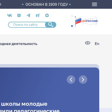
ОСНОВАН В 1909 ГОДУ
О
Социальные
сети
дная деятельность
En
й школы молодые
вили педагогические