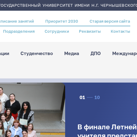
ОСУДАРСТВЕННЫЙ УНИВЕРСИТЕТ ИМЕНИ Н.Г. ЧЕРНЫШЕВСКОГ
списание занятий
Приоритет 2030
Старая версия сайта
Подразделения
Сотрудники
Реквизиты
Контакты
ации
Студенчество
Медиа
ДПО
Междунаро
01
10
В финале Летне
учителя предста