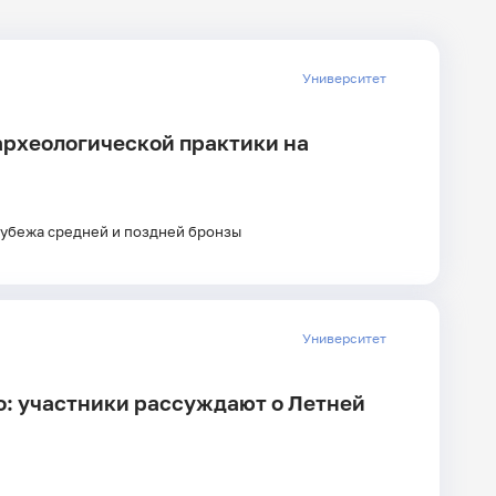
дате
Университет
 археологической практики на
Главные
новости
рубежа средней и поздней бронзы
Университет
о: участники рассуждают о Летней