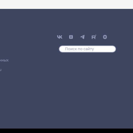
нных
u