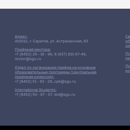
Адрес:
Св
410012, г. Саратов, ул. Астраханская, 83
об
ор
Приёмная ректора:
По
+7 (8452) 26 - 16 - 96
,
8 (937) 811-67-46
,
пе
rector@sgu.ru
Пр
Отдел по организации приёма на основные
ко
образовательные программы (Центральная
приёмная комиссия):
+7 (8452) 51 - 92 - 26
,
cpk@sgu.ru
International Students:
+7 (8452) 50 - 87 - 07
,
ied@sgu.ru