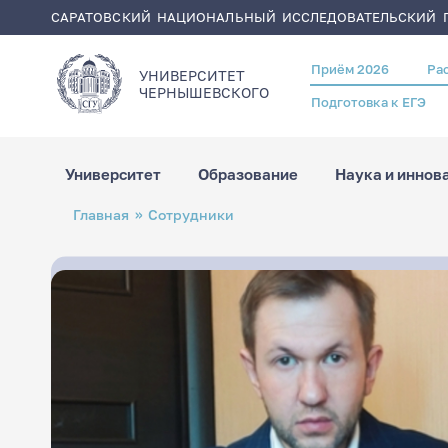
САРАТОВСКИЙ НАЦИОНАЛЬНЫЙ ИССЛЕДОВАТЕЛЬСКИЙ Г
Приём 2026
Ра
Header
УНИВЕРСИТЕТ
menu
ЧЕРНЫШЕВСКОГO
Подготовка к ЕГЭ
Университет
Образование
Наука и иннов
Перейти
Строка
Главная
Сотрудники
к
навигации
основному
содержанию