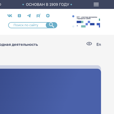
ОСНОВАН В 1909 ГОДУ
О
Социальные
сети
дная деятельность
En