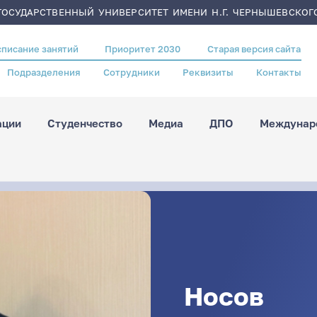
ОСУДАРСТВЕННЫЙ УНИВЕРСИТЕТ ИМЕНИ Н.Г. ЧЕРНЫШЕВСКОГ
списание занятий
Приоритет 2030
Старая версия сайта
Подразделения
Сотрудники
Реквизиты
Контакты
ации
Студенчество
Медиа
ДПО
Междунаро
Носов