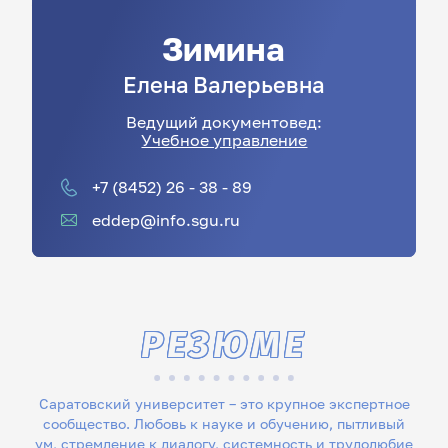
Зимина
Елена
Валерьевна
Ведущий документовед:
Учебное управление
+7 (8452) 26 - 38 - 89
eddep@info.sgu.ru
РЕЗЮМЕ
Саратовский университет – это крупное экспертное
сообщество. Любовь к науке и обучению, пытливый
ум, стремление к диалогу, системность и трудолюбие