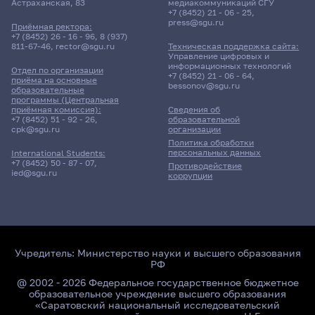
Астраханская, 83
медиакоммуникаций СГУ
+7 (8452) 21 - 06 - 25
,
press@sgu.ru
Приёмная ректора:
+7 (8452) 26 - 16 - 96
,
8 (937)
811-67-46
,
rector@sgu.ru
Техническая поддержка сайта:
Управление цифровых и
информационных технологий
Отдел по организации
+7 (8452) 21 - 06 - 64
,
приёма на основные
bessonov@sgu.ru
образовательные
программы (Центральная
приёмная комиссия):
Сведения об
+7 (8452) 51 - 92 - 26
,
образовательной
cpk@sgu.ru
организации
Политика обработки
персональных данных
International Students:
+7 (8452) 50 - 87 - 07
,
Противодействие
ied@sgu.ru
коррупции
Учредитель:
Министерство науки и высшего образования
РФ
@ 2002 - 2026 Федеральное государственное бюджетное
образовательное учреждение высшего образования
«Саратовский национальный исследовательский