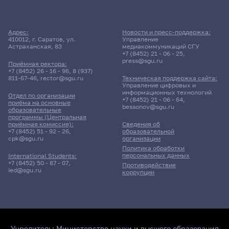
Адрес:
Новости и пресс-поддержка:
410012, г. Саратов, ул.
Управление
Астраханская, 83
медиакоммуникаций СГУ
+7 (8452) 21 - 06 - 25
,
press@sgu.ru
Приёмная ректора:
+7 (8452) 26 - 16 - 96
,
8 (937)
811-67-46
,
rector@sgu.ru
Техническая поддержка сайта:
Управление цифровых и
информационных технологий
Отдел по организации
+7 (8452) 21 - 06 - 64
,
приёма на основные
bessonov@sgu.ru
образовательные
программы (Центральная
приёмная комиссия):
Сведения об
+7 (8452) 51 - 92 - 26
,
образовательной
cpk@sgu.ru
организации
Политика обработки
персональных данных
International Students:
+7 (8452) 50 - 87 - 07
,
Противодействие
ied@sgu.ru
коррупции
Учредитель:
Министерство науки и высшего образования