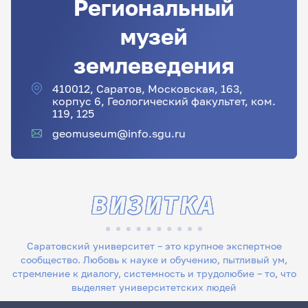
Региональный
музей
землеведения
410012, Саратов, Московская, 163,
корпус 6, Геологический факультет, ком.
119, 125
geomuseum@info.sgu.ru
ВИЗИТКА
Саратовский университет – это крупное экспертное
сообщество. Любовь к науке и обучению, пытливый ум,
стремление к диалогу, системность и трудолюбие – то, что
выделяет университетских людей