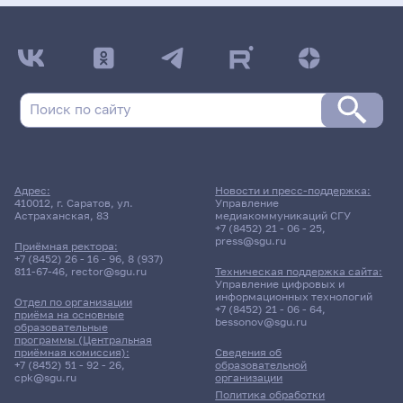
Адрес:
Новости и пресс-поддержка:
410012, г. Саратов, ул.
Управление
Астраханская, 83
медиакоммуникаций СГУ
+7 (8452) 21 - 06 - 25
,
press@sgu.ru
Приёмная ректора:
+7 (8452) 26 - 16 - 96
,
8 (937)
811-67-46
,
rector@sgu.ru
Техническая поддержка сайта:
Управление цифровых и
информационных технологий
Отдел по организации
+7 (8452) 21 - 06 - 64
,
приёма на основные
bessonov@sgu.ru
образовательные
программы (Центральная
приёмная комиссия):
Сведения об
+7 (8452) 51 - 92 - 26
,
образовательной
cpk@sgu.ru
организации
Политика обработки