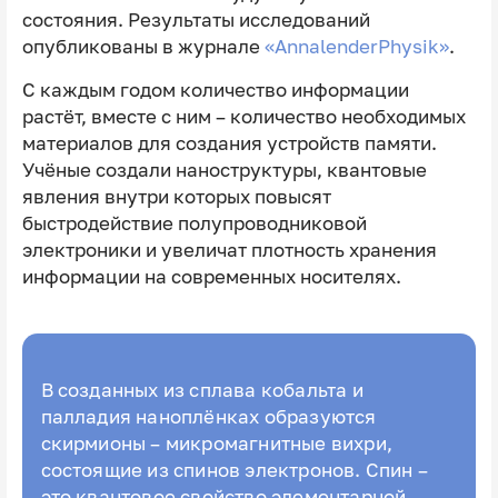
состояния. Результаты исследований
опубликованы в журнале
«AnnalenderPhysik»
.
С каждым годом количество информации
растёт, вместе с ним – количество необходимых
материалов для создания устройств памяти.
Учёные создали наноструктуры, квантовые
явления внутри которых повысят
быстродействие полупроводниковой
электроники и увеличат плотность хранения
информации на современных носителях.
В созданных из сплава кобальта и
палладия наноплёнках образуются
скирмионы – микромагнитные вихри,
состоящие из спинов электронов. Спин –
это квантовое свойство элементарной