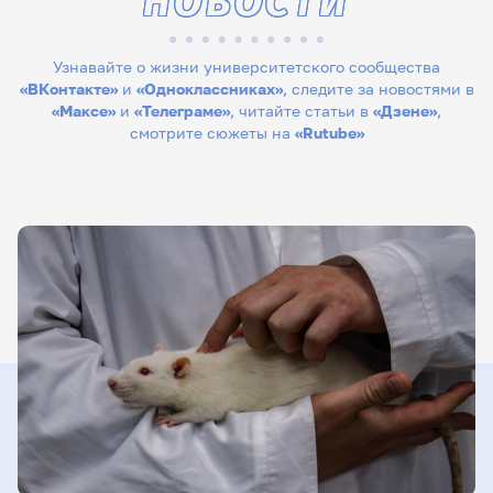
НОВОСТИ
Узнавайте о жизни университетского сообщества
«ВКонтакте»
и
«Одноклассниках»
, следите за новостями в
«Максе»
и
«Телеграме»
, читайте статьи в
«Дзене»
,
смотрите сюжеты на
«Rutube»