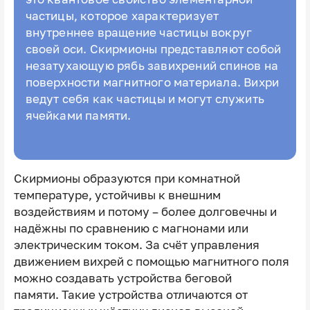
частицы, которое характеризует
внутреннее вращение частицы вокруг
своей оси. Скирмионы представляют собой
незатухающую рябь завихрений спинов на
поверхности магнитного материала. Вихри
ведут себя как частицы и могут служить
ячейками памяти.
Скирмионы образуются при комнатной
температуре, устойчивы к внешним
воздействиям и потому – более долговечны и
надёжны по сравнению с магнонами или
электрическим током. За счёт управления
движением вихрей с помощью магнитного поля
можно создавать устройства беговой
памяти. Такие устройства отличаются от