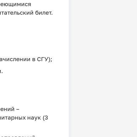
имеющимися
тательский билет.
зачислении в СГУ);
.
ений –
нитарных наук (3