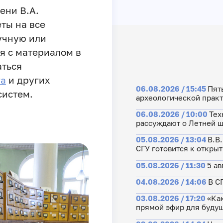
ени В.А.
ты на все
учную или
я с материалом в
аться
га
и других
06.08.2026 / 15:45
Пят
систем.
археологической прак
06.08.2026 / 10:00
Тех
рассуждают о Летней 
05.08.2026 / 13:04
В.В
СГУ готовится к откры
05.08.2026 / 11:30
5 ав
04.08.2026 / 14:06
В С
03.08.2026 / 17:20
«Как
прямой эфир для будущ