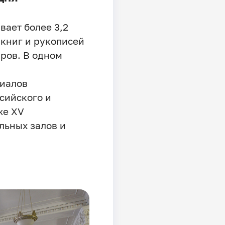
ает более 3,2
 книг и рукописей
ров. В одном
иалов
сийского и
же XV
льных залов и