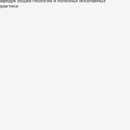
кафедре общей геологии и полезных ископаемых
практики