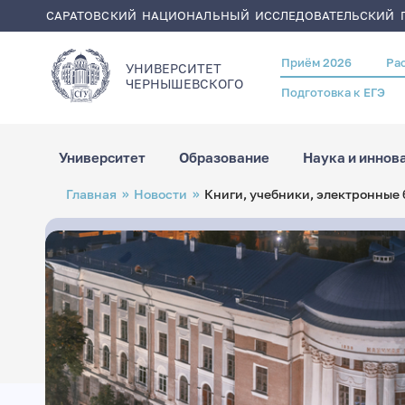
САРАТОВСКИЙ НАЦИОНАЛЬНЫЙ ИССЛЕДОВАТЕЛЬСКИЙ Г
Приём 2026
Ра
Header
УНИВЕРСИТЕТ
menu
ЧЕРНЫШЕВСКОГO
Подготовка к ЕГЭ
Университет
Образование
Наука и иннов
Перейти
Строка
Главная
Новости
Книги, учебники, электронные 
к
навигации
основному
содержанию