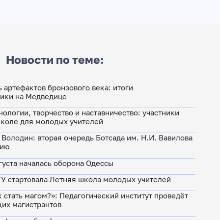
Новости по теме:
ь артефактов бронзового века: итоги
тики на Медведице
нологии, творчество и наставничество: участники
школе для молодых учителей
. Володин: вторая очередь Ботсада им. Н.И. Вавилова
тию
густа началась оборона Одессы
ГУ стартовала Летняя школа молодых учителей
 стать магом?»: Педагогический институт проведёт
их магистрантов