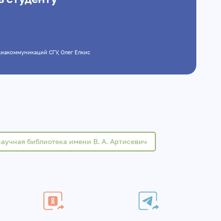
 медиакоммуникаций СГУ, Олег Елкис
аучная библиотека имени В. А. Артисевич