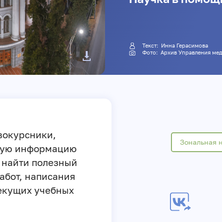
Текст:
Инна Герасимова
Фото: Архив Управления
вокурсники,
Зональная н
жную информацию
, найти полезный
абот, написания
екущих учебных