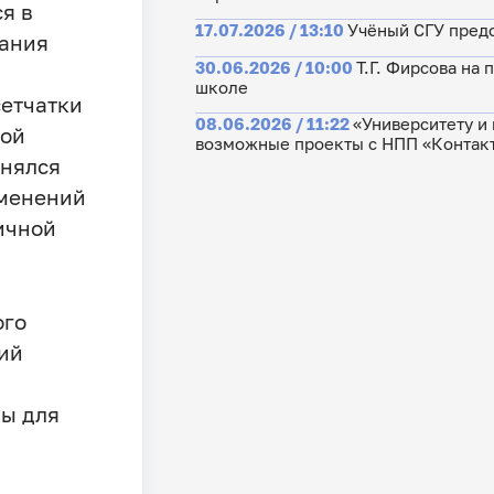
я в
17.07.2026 / 13:10
Учёный СГУ предс
вания
30.06.2026 / 10:00
Т.Г. Фирсова на
школе
сетчатки
08.06.2026 / 11:22
«Университету и
кой
возможные проекты с НПП «Контак
енялся
зменений
ичной
ого
ий
ы для