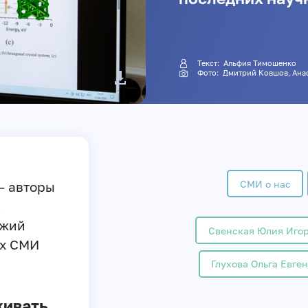
Текст:
Альфия Тимошенко
Фото:
Дмитрий Ковшов
, Ан
СМИ о нас
– авторы
к
ежий
Свенская Юлия Иго
ых СМИ
Глухова Ольга Евге
живать