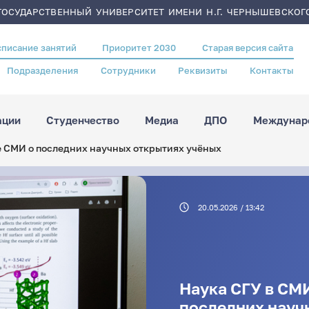
ОСУДАРСТВЕННЫЙ УНИВЕРСИТЕТ ИМЕНИ Н.Г. ЧЕРНЫШЕВСКОГ
списание занятий
Приоритет 2030
Старая версия сайта
Подразделения
Сотрудники
Реквизиты
Контакты
ации
Студенчество
Медиа
ДПО
Междунаро
 СМИ о последних научных открытиях учёных
20.05.2026 / 13:42
Наука СГУ в СМ
последних науч