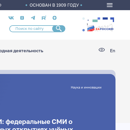
ОСНОВАН В 1909 ГОДУ
О
Социальные
сети
дная деятельность
En
Наука и инновации
И: федеральные СМИ о
ных открытиях учёных