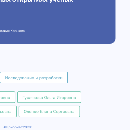
астасия Ковшова
Исследования и разработки
ревна
Гуслякова Ольга Игоревна
ньевна
Оленко Елена Сергеевна
#Приоритет2030