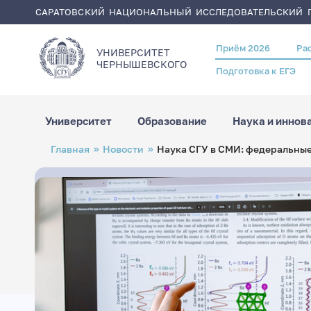
САРАТОВСКИЙ НАЦИОНАЛЬНЫЙ ИССЛЕДОВАТЕЛЬСКИЙ Г
Приём 2026
Ра
Header
УНИВЕРСИТЕТ
menu
ЧЕРНЫШЕВСКОГO
Подготовка к ЕГЭ
Университет
Образование
Наука и иннов
Перейти
Строка
Главная
Новости
Наука СГУ в СМИ: федеральные
к
навигации
основному
содержанию