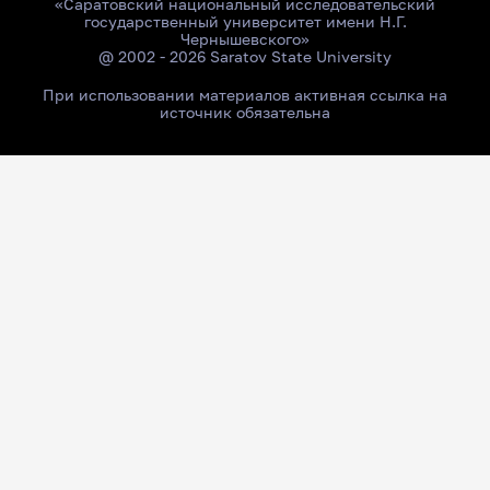
«Саратовский национальный исследовательский
государственный университет имени Н.Г.
Чернышевского»
@ 2002 - 2026 Saratov State University
При использовании материалов активная ссылка на
источник обязательна