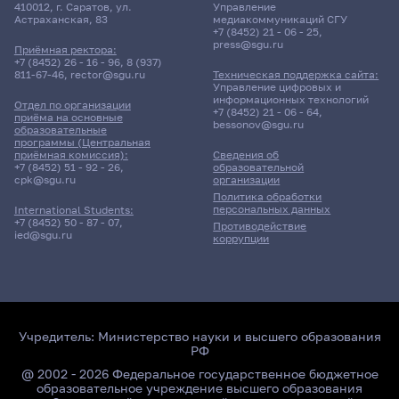
410012, г. Саратов, ул.
Управление
Астраханская, 83
медиакоммуникаций СГУ
+7 (8452) 21 - 06 - 25
,
press@sgu.ru
Приёмная ректора:
+7 (8452) 26 - 16 - 96
,
8 (937)
811-67-46
,
rector@sgu.ru
Техническая поддержка сайта:
Управление цифровых и
информационных технологий
Отдел по организации
+7 (8452) 21 - 06 - 64
,
приёма на основные
bessonov@sgu.ru
образовательные
программы (Центральная
приёмная комиссия):
Сведения об
+7 (8452) 51 - 92 - 26
,
образовательной
cpk@sgu.ru
организации
Политика обработки
персональных данных
International Students:
+7 (8452) 50 - 87 - 07
,
Противодействие
ied@sgu.ru
коррупции
Учредитель:
Министерство науки и высшего образования
РФ
@ 2002 - 2026 Федеральное государственное бюджетное
образовательное учреждение высшего образования