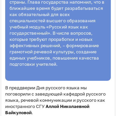
страны. Глава государства напомнил, что в
ближайшее время будет разрабатываться
как обязательный для всех
специальностей высшего образования
учебный модуль «Русский язык как
государственный». В числе вопросов,
которые требуют проработки и новых
эффективных решений, – формирование
грамотной речевой культуры, создание
единых учебников, повышение качества
подготовки учителей.
В преддверии Дня русского языка мы
поговорили с заведующей кафедрой русского
языка, речевой коммуникации и русского как
иностранного СГУ
Аллой Николаевной
Байкуловой
.