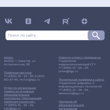
Адрес:
Новости и пресс-поддержка:
410012, г. Саратов, ул.
Управление
Астраханская, 83
медиакоммуникаций СГУ
+7 (8452) 21 - 06 - 25
,
press@sgu.ru
Приёмная ректора:
+7 (8452) 26 - 16 - 96
,
8 (937)
811-67-46
,
rector@sgu.ru
Техническая поддержка сайта:
Управление цифровых и
информационных технологий
Отдел по организации
+7 (8452) 21 - 06 - 64
,
приёма на основные
bessonov@sgu.ru
образовательные
программы (Центральная
приёмная комиссия):
Сведения об
+7 (8452) 51 - 92 - 26
,
образовательной
cpk@sgu.ru
организации