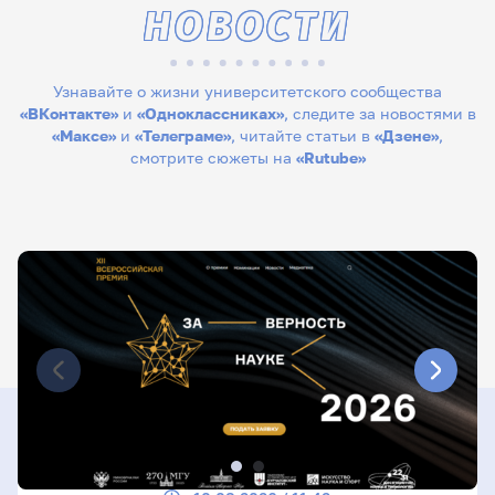
НОВОСТИ
Узнавайте о жизни университетского сообщества
«ВКонтакте»
и
«Одноклассниках»
, следите за новостями в
«Максе»
и
«Телеграме»
, читайте статьи в
«Дзене»
,
смотрите сюжеты на
«Rutube»