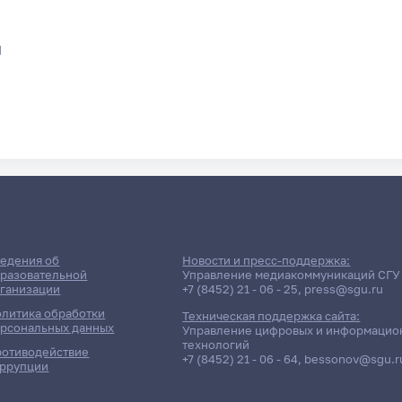
я
едения об
Новости и пресс-поддержка:
разовательной
Управление медиакоммуникаций СГУ
ганизации
+7 (8452) 21 - 06 - 25
,
press@sgu.ru
литика обработки
Техническая поддержка сайта:
рсональных данных
Управление цифровых и информацио
технологий
отиводействие
+7 (8452) 21 - 06 - 64
,
bessonov@sgu.r
ррупции