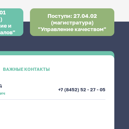
01
Поступи: 27.04.02
)
(магистратура)
ие и
"Управление качеством"
алов"
ВАЖНЫЕ КОНТАКТЫ
й
+7 (8452) 52 - 27 - 05
вич