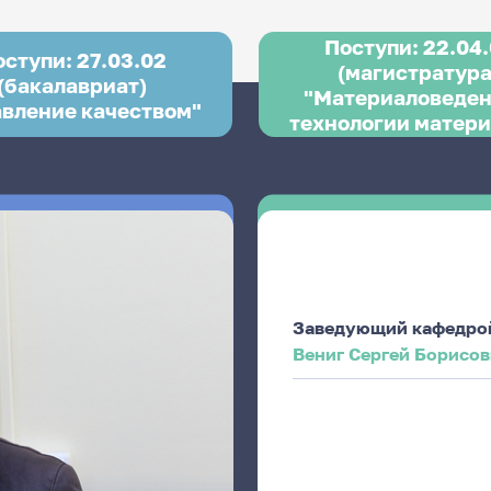
Поступи: 22.04.
оступи: 27.03.02
(магистратура
(бакалавриат)
"Материаловеден
авление качеством"
технологии матери
Заведующий кафедро
Вениг Сергей Борисо