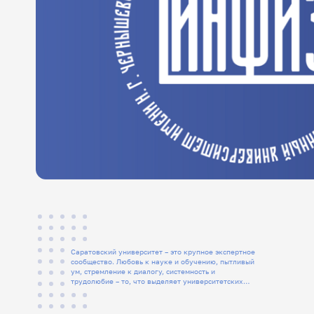
Саратовский университет – это крупное экспертное
сообщество. Любовь к науке и обучению, пытливый
ум, стремление к диалогу, системность и
трудолюбие – то, что выделяет университетских
людей