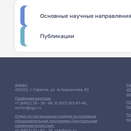
Основные научные направлени
Публикации
Адрес:
Св
410012, г. Саратов, ул. Астраханская, 83
об
ор
Приёмная ректора:
По
+7 (8452) 26 - 16 - 96
,
8 (937) 811-67-46
,
пе
rector@sgu.ru
Пр
Отдел по организации приёма на основные
ко
образовательные программы (Центральная
приёмная комиссия):
+7 (8452) 51 - 92 - 26
,
cpk@sgu.ru