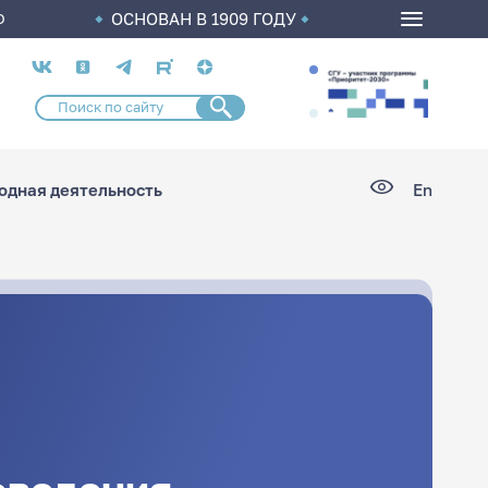
ОСНОВАН В 1909 ГОДУ
О
Социальные
сети
дная деятельность
En