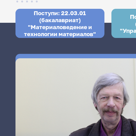
Поступи: 22.03.01
П
(бакалавриат)
"Материаловедение и
"Упр
технологии материалов"