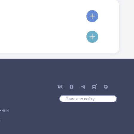
нных
u