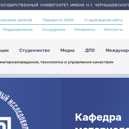
ОСУДАРСТВЕННЫЙ УНИВЕРСИТЕТ ИМЕНИ Н.Г. ЧЕРНЫШЕВСКОГ
списание занятий
Приоритет 2030
Старая версия сайта
Подразделения
Сотрудники
Реквизиты
Контакты
ации
Студенчество
Медиа
ДПО
Междунаро
материаловедения, технологии и управления качеством
Кафедра