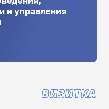
оведения,
и и управления
м
ВИЗИТКА