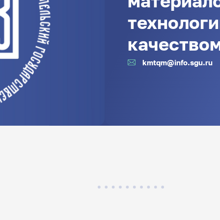
материал
технологи
качество
kmtqm@info.sgu.ru