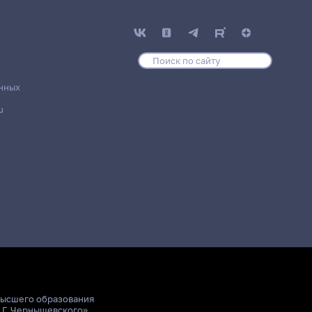
нных
u
высшего образования
.Г. Чернышевского»