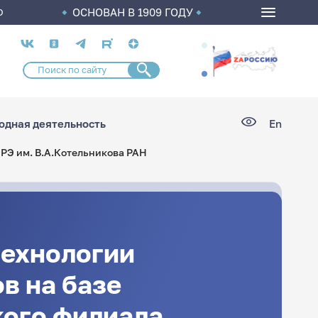
ОСНОВАН В 1909 ГОДУ
О
Социальные
сети
дная деятельность
En
РЭ им. В.А.Котельникова РАН
технологии
в на базе
кого филиала