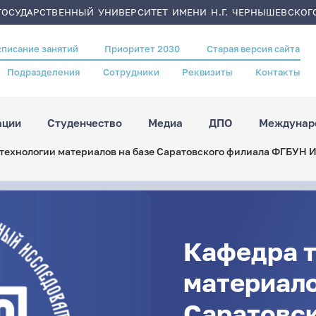
ОСУДАРСТВЕННЫЙ УНИВЕРСИТЕТ ИМЕНИ Н.Г. ЧЕРНЫШЕВСКОГ
списание занятий
Приоритет 2030
Старая версия сайта
Подразделения
Сотрудники
Реквизиты
Контакты
ации
Студенчество
Медиа
ДПО
Междунаро
технологии материалов на базе Саратовского филиала ФГБУН И
Кафедра 
материало
Саратовс