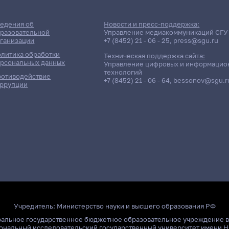
едения об
Новости и пресс-поддержка:
разовательной
Управление медиакоммуникаций СГУ
ганизации
+7 (8452) 21 - 06 - 25
,
press@sgu.ru
литика обработки
Техническая поддержка сайта:
рсональных данных
Управление цифровых и информацио
технологий
отиводействие
+7 (8452) 21 - 06 - 64
,
bessonov@sgu.r
ррупции
Учредитель:
Министерство науки и высшего образования РФ
ральное государственное бюджетное образовательное учреждение 
ональный исследовательский государственный университет имени Н