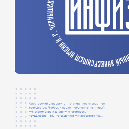
Саратовский университет – это крупное экспертное
сообщество. Любовь к науке и обучению, пытливый
ум, стремление к диалогу, системность и
трудолюбие – то, что выделяет университетских
людей