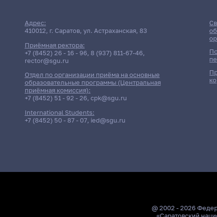
Адрес:
Св
410012, г. Саратов, ул. Астраханская, 83
об
ор
Приёмная ректора:
По
+7 (8452) 26 - 16 - 96
,
8 (937) 811-67-46
,
пе
rector@sgu.ru
Пр
Отдел по организации приёма на основные
ко
образовательные программы (Центральная
приёмная комиссия):
+7 (8452) 51 - 92 - 26
,
cpk@sgu.ru
International Students:
+7 (8452) 50 - 87 - 07
,
ied@sgu.ru
@ 2002 - 2026 Феде
«Саратовский наци